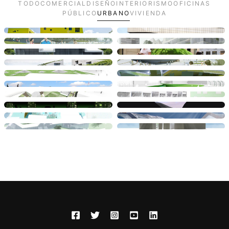
TODO
COMERCIAL
DISEÑO
INTERIORISMO
OFICINAS
PÚBLICO
URBANO
VIVIENDA