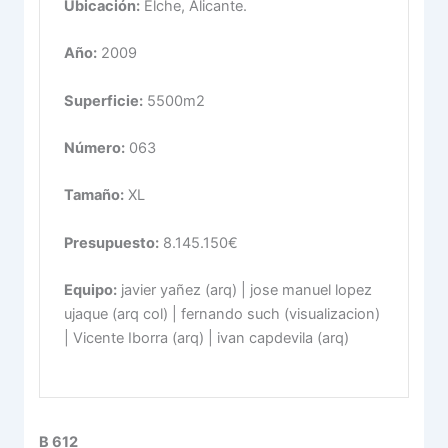
Ubicación:
Elche, Alicante.
Año:
2009
Superficie:
5500m2
Número:
063
Tamaño:
XL
Presupuesto:
8.145.150€
Equipo:
javier yañez (arq) | jose manuel lopez
ujaque (arq col) | fernando such (visualizacion)
| Vicente Iborra (arq) | ivan capdevila (arq)
B 612