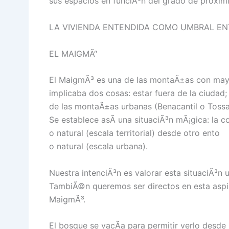
sus espacios en funciÃ³n del grado de proxim
LA VIVIENDA ENTENDIDA COMO UMBRAL E
EL MAIGMÃ“
El MaigmÃ³ es una de las montaÃ±as con mayor
implicaba dos cosas: estar fuera de la ciudad; 
de las montaÃ±as urbanas (Benacantil o Tossa
Se establece asÃ­ una situaciÃ³n mÃ¡gica: la 
o natural (escala territorial) desde otro ento
o natural (escala urbana).
Nuestra intenciÃ³n es valorar esta situaciÃ³n
TambiÃ©n queremos ser directos en esta aspir
MaigmÃ³.
El bosque se vacÃ­a para permitir verlo desde 