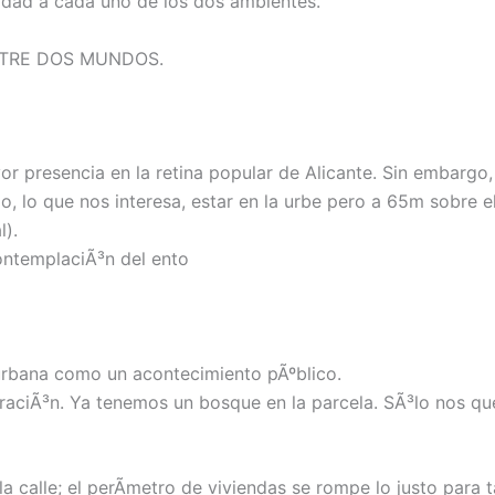
idad a cada uno de los dos ambientes.
NTRE DOS MUNDOS.
 presencia en la retina popular de Alicante. Sin embargo,
o, lo que nos interesa, estar en la urbe pero a 65m sobre el
l).
contemplaciÃ³n del ento
 urbana como un acontecimiento pÃºblico.
aciÃ³n. Ya tenemos un bosque en la parcela. SÃ³lo nos que
la calle; el perÃ­metro de viviendas se rompe lo justo para 