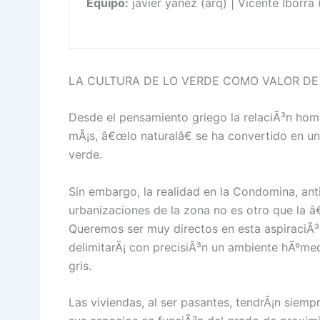
Equipo:
javier yañez (arq) | Vicente Iborra 
LA CULTURA DE LO VERDE COMO VALOR DE
Desde el pensamiento griego la relaciÃ³n hom
mÃ¡s, â€œlo naturalâ€ se ha convertido en un
verde.
Sin embargo, la realidad en la Condomina, anti
urbanizaciones de la zona no es otro que la â
Queremos ser muy directos en esta aspiraciÃ³n
delimitarÃ¡ con precisiÃ³n un ambiente hÃºmed
gris.
Las viviendas, al ser pasantes, tendrÃ¡n siempr