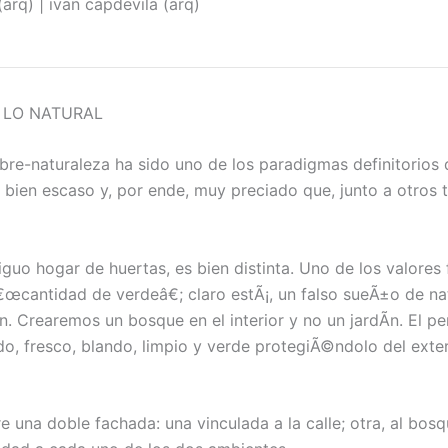
(arq) | ivan capdevila (arq)
 LO NATURAL
bre-naturaleza ha sido uno de los paradigmas definitorios 
 bien escaso y, por ende, muy preciado que, junto a otros t
guo hogar de huertas, es bien distinta. Uno de los valores
€œcantidad de verdeâ€; claro estÃ¡, un falso sueÃ±o de na
. Crearemos un bosque en el interior y no un jardÃ­n. El p
o, fresco, blando, limpio y verde protegiÃ©ndolo del exteri
e una doble fachada: una vinculada a la calle; otra, al bos