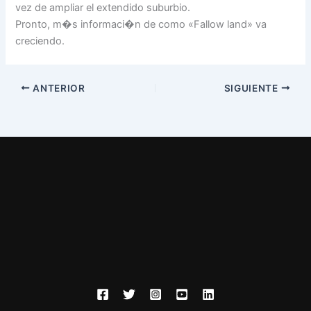
vez de ampliar el extendido suburbio.
Pronto, m�s informaci�n de como «Fallow land» va
creciendo.
ANTERIOR
SIGUIENTE