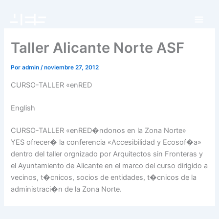
Ir
al
contenido
Taller Alicante Norte ASF
Por
admin
/
noviembre 27, 2012
CURSO-TALLER «enRED
English
CURSO-TALLER «enRED�ndonos en la Zona Norte»
YES ofrecer� la conferencia «Accesibilidad y Ecosof�a»
dentro del taller orgnizado por Arquitectos sin Fronteras y
el Ayuntamiento de Alicante en el marco del curso dirigido a
vecinos, t�cnicos, socios de entidades, t�cnicos de la
administraci�n de la Zona Norte.