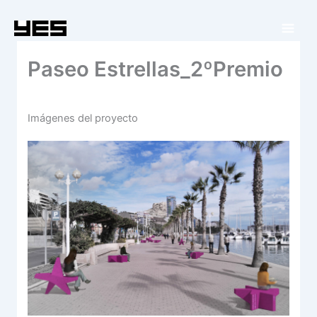
Ir
al
contenido
Paseo Estrellas_2ºPremio
Imágenes del proyecto