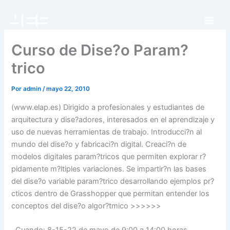
Ir
al
contenido
Curso de Dise?o Param?
trico
Por
admin
/
mayo 22, 2010
(www.elap.es) Dirigido a profesionales y estudiantes de
arquitectura y dise?adores, interesados en el aprendizaje y
uso de nuevas herramientas de trabajo. Introducci?n al
mundo del dise?o y fabricaci?n digital. Creaci?n de
modelos digitales param?tricos que permiten explorar r?
pidamente m?ltiples variaciones. Se impartir?n las bases
del dise?o variable param?trico desarrollando ejemplos pr?
cticos dentro de Grasshopper que permitan entender los
conceptos del dise?o algor?tmico >>>>>>