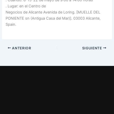
. Cuando: 8-15-22 de mayo de 9:00 a 14:00 horas
. Lugar: en el Centro de
Negocios de Alicante Avenida de Loring. [MUELLE DEL
PONIENTE sn (Antigua Casa del Mar)]. 03003 Alicante,
Spain.
replicas relojes
ANTERIOR
SIGUIENTE