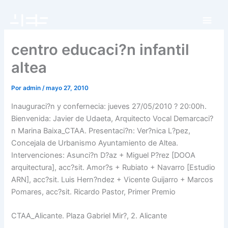
Ir
al
contenido
centro educaci?n infantil
altea
Por
admin
/
mayo 27, 2010
Inauguraci?n y confernecia: jueves 27/05/2010 ? 20:00h.
Bienvenida: Javier de Udaeta, Arquitecto Vocal Demarcaci?
n Marina Baixa_CTAA. Presentaci?n: Ver?nica L?pez,
Concejala de Urbanismo Ayuntamiento de Altea.
Intervenciones: Asunci?n D?az + Miguel P?rez [DOOA
arquitectura], acc?sit. Amor?s + Rubiato + Navarro [Estudio
ARN], acc?sit. Luis Hern?ndez + Vicente Guijarro + Marcos
Pomares, acc?sit. Ricardo Pastor, Primer Premio
CTAA_Alicante. Plaza Gabriel Mir?, 2. Alicante