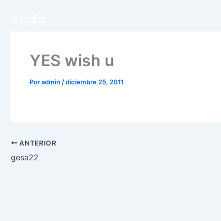
Ir
al
contenido
YES wish u
Por
admin
/
diciembre 25, 2011
ANTERIOR
gesa22