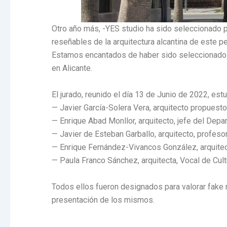
Otro año más, -YES studio ha sido seleccionado pa
reseñables de la arquitectura alcantina de este p
Estamos encantados de haber sido seleccionados 
en Alicante.
El jurado, reunido el día 13 de Junio de 2022, es
— Javier García-Solera Vera, arquitecto propuest
— Enrique Abad Monllor, arquitecto, jefe del Dep
— Javier de Esteban Garballo, arquitecto, profes
— Enrique Fernández-Vivancos González, arquitec
— Paula Franco Sánchez, arquitecta, Vocal de Cultu
Todos ellos fueron designados para valorar fake r
presentación de los mismos.