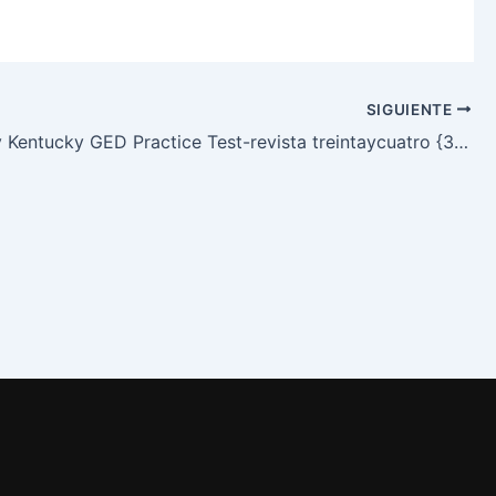
SIGUIENTE
Mr Certify Kentucky GED Practice Test-revista treintaycuatro {34}