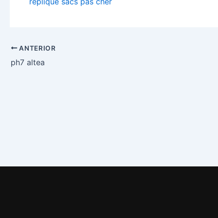
replique sacs pas cher
ANTERIOR
ph7 altea