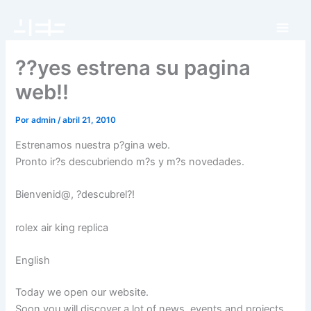
Ir
al
contenido
??yes estrena su pagina
web!!
Por
admin
/
abril 21, 2010
Estrenamos nuestra p?gina web.
Pronto ir?s descubriendo m?s y m?s novedades.
Bienvenid@, ?descubrel?!
rolex air king replica
English
Today we open our website.
Soon you will discover a lot of news, events and projects.