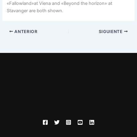
«Fallowland»at Viena and «Beyond the horizon» at
Stavanger are both shown.
ANTERIOR
SIGUIENTE