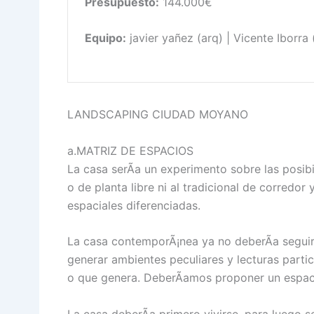
Presupuesto:
144.000€
Equipo:
javier yañez (arq) | Vicente Iborra 
LANDSCAPING CIUDAD MOYANO
a.MATRIZ DE ESPACIOS
La casa serÃ­a un experimento sobre las posi
o de planta libre ni al tradicional de corredor 
espaciales diferenciadas.
La casa contemporÃ¡nea ya no deberÃ­a seguir
generar ambientes peculiares y lecturas partic
o que genera. DeberÃ­amos proponer un espacio
La casa deberÃ­a primero vivirse, para luego 