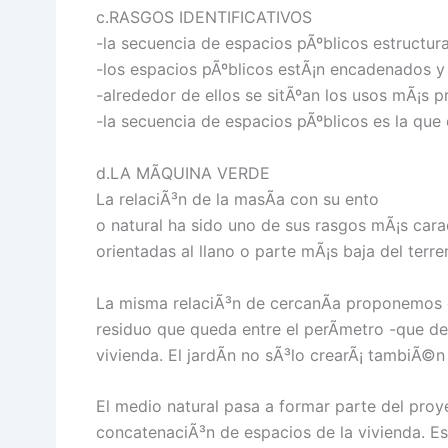
c.RASGOS IDENTIFICATIVOS
-la secuencia de espacios pÃºblicos estructura
-los espacios pÃºblicos estÃ¡n encadenados y
-alrededor de ellos se sitÃºan los usos mÃ¡s p
-la secuencia de espacios pÃºblicos es la que d
d.LA MÃQUINA VERDE
La relaciÃ³n de la masÃ­a con su ento
o natural ha sido uno de sus rasgos mÃ¡s carac
orientadas al llano o parte mÃ¡s baja del terre
La misma relaciÃ³n de cercanÃ­a proponemos qu
residuo que queda entre el perÃ­metro -que d
vivienda. El jardÃ­n no sÃ³lo crearÃ¡ tambiÃ©n
El medio natural pasa a formar parte del proy
concatenaciÃ³n de espacios de la vivienda. Esp