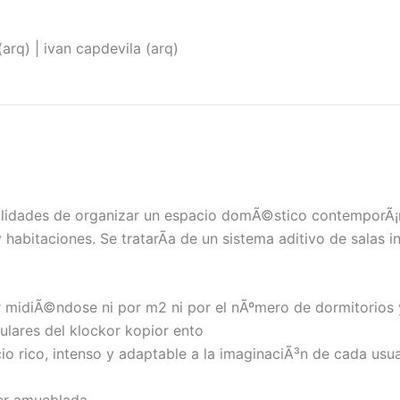
(arq) | ivan capdevila (arq)
bilidades de organizar un espacio domÃ©stico contemporÃ¡n
y habitaciones. Se tratarÃ­a de un sistema aditivo de salas i
 midiÃ©ndose ni por m2 ni por el nÃºmero de dormitorios 
ulares del klockor kopior ento
 rico, intenso y adaptable a la imaginaciÃ³n de cada usua
ser amueblada.