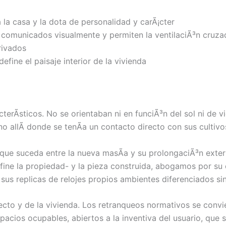
 la casa y la dota de personalidad y carÃ¡cter
 comunicados visualmente y permiten la ventilaciÃ³n cruza
rivados
efine el paisaje interior de la vivienda
terÃ­sticos. No se orientaban ni en funciÃ³n del sol ni de 
no allÃ­ donde se tenÃ­a un contacto directo con sus cultivo
e suceda entre la nueva masÃ­a y su prolongaciÃ³n exterio
efine la propiedad- y la pieza construida, abogamos por su
 sus replicas de relojes propios ambientes diferenciados si
ecto y de la vivienda. Los retranqueos normativos se convi
acios ocupables, abiertos a la inventiva del usuario, que s