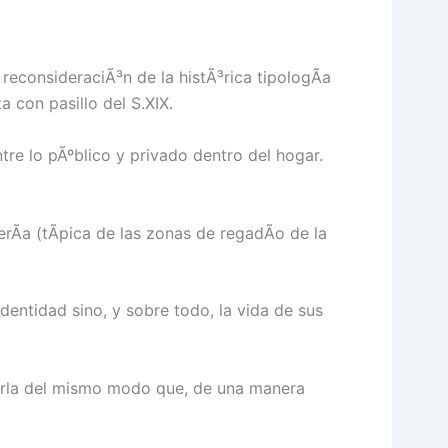
econsideraciÃ³n de la histÃ³rica tipologÃ­a
a con pasillo del S.XIX.
tre lo pÃºblico y privado dentro del hogar.
erÃ­a (tÃ­pica de las zonas de regadÃ­o de la
identidad sino, y sobre todo, la vida de sus
zarla del mismo modo que, de una manera