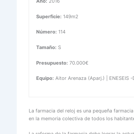
Año:
2016
Superficie:
149m2
Número:
114
Tamaño:
S
Presupuesto:
70.000€
Equipo:
Aitor Arenaza (Aparj.) | ENESEIS -D
La farmacia del reloj es una pequeña farmacia 
en la memoria colectiva de todos los habitante
La reforma de la farmacia debe lograr la actu