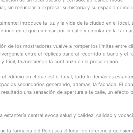
l, sin renunciar a expresar su historia y su espacio como u
amente; introduce la luz y la vida de la ciudad en el local, 
tinuo en el que caminar por la calle y circular en la farmac
ición de los mostradores vuelve a romper los límites entre c
vergencia entre el replicas panerai recorrido urbano y el r
y fácil, favoreciendo la confianza en la prescripción.
l edificio en el que est el local, todo lo demás es estanter
 espacios secundarios generando, además, la fachada. El co
o resultado una sensación de apertura a la calle, un efecto 
 estantería central evoca salud y calidez, calidad y voca
 que la farmacia del Reloj sea el lugar de referencia que sie