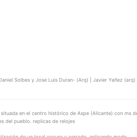
aniel Solbes y Jose Luis Duran- (Arq) | Javier Yañez (arq) 
situada en el centro histórico de Aspe (Alicante) con ms de 
s del pueblo. replicas de relojes
alización de un local oscuro y cerrado, aplicando mode