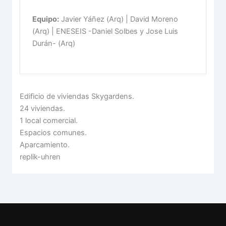
Equipo:
Javier Yáñez (Arq) | David Moreno
(Arq) | ENESEIS -Daniel Solbes y Jose Luis
Durán- (Arq)
Edificio de viviendas Skygardens.
24 viviendas.
1 local comercial.
Espacios comunes.
Aparcamiento.
replik-uhren