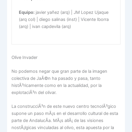
Equipo:
javier yañez (arq) | JM Lopez Ujaque
(arq col) | diego salinas (inst) | Vicente Iborra
(arq) | ivan capdevila (arq)
Olive Invader
No podemos negar que gran parte de la imagen
colectiva de JaÃ©n ha pasado y pasa, tanto
histÃ³ricamente como en la actualidad, por la
explotaciÃ³n del olivar.
La construcciÃ³n de este nuevo centro tecnolÃ³gico
supone un paso mÃ¡s en el desarrollo cultural de esta
parte de AndalucÃ­a. MÃ¡s allÃ¡ de las visiones
nostÃ¡lgicas vinculadas al olivo, esta apuesta por la