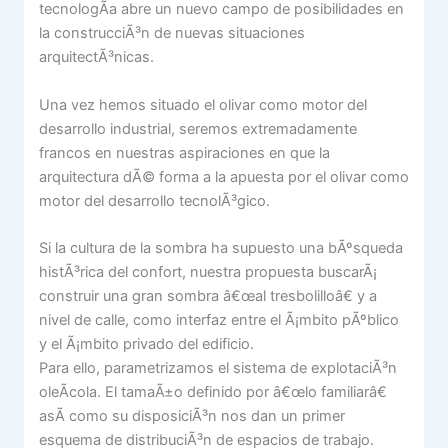
tecnologÃ­a abre un nuevo campo de posibilidades en
la construcciÃ³n de nuevas situaciones
arquitectÃ³nicas.
Una vez hemos situado el olivar como motor del
desarrollo industrial, seremos extremadamente
francos en nuestras aspiraciones en que la
arquitectura dÃ© forma a la apuesta por el olivar como
motor del desarrollo tecnolÃ³gico.
Si la cultura de la sombra ha supuesto una bÃºsqueda
histÃ³rica del confort, nuestra propuesta buscarÃ¡
construir una gran sombra â€œal tresbolilloâ€ y a
nivel de calle, como interfaz entre el Ã¡mbito pÃºblico
y el Ã¡mbito privado del edificio.
Para ello, parametrizamos el sistema de explotaciÃ³n
oleÃ­cola. El tamaÃ±o definido por â€œlo familiarâ€
asÃ­ como su disposiciÃ³n nos dan un primer
esquema de distribuciÃ³n de espacios de trabajo.