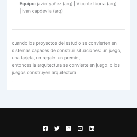
Equipo:
javier yañez (arq) | Vicente Iborra (arq)
| ivan capdevila (arq)
cuando los proyectos del estudio se convierten en
sistemas capaces de construir situaciones: un juego,
una tarjeta, un regalo, un premio,…
entonces la arquitectura se convierte en juego, o los
juegos construyen arquitectura
.