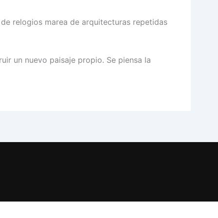
 de relogios marea de arquitecturas repetidas
ir un nuevo paisaje propio. Se piensa la