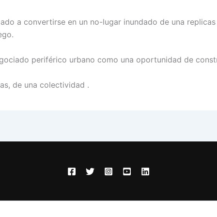
ocado a convertirse en un no-lugar inundado de una replicas
ego.
gociado periférico urbano como una oportunidad de constru
as, de una colectividad .