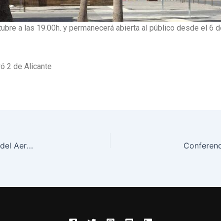
tubre a las 19.00h. y permanecerá abierta al público desde el 6
ó 2 de Alicante
Terminada la construccion de nueva Oficina de Turismo del Aeropuerto de Alicante