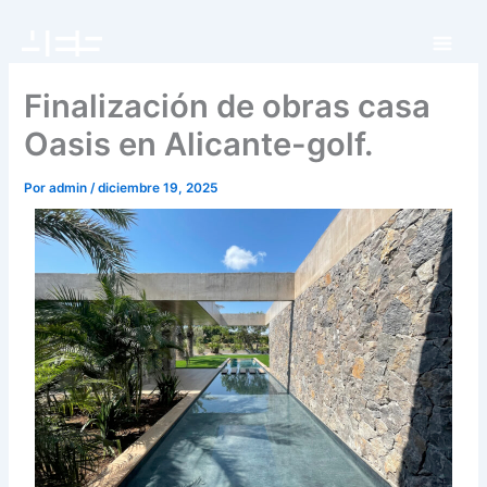
Ir
al
contenido
Finalización de obras casa
Oasis en Alicante-golf.
Por
admin
/
diciembre 19, 2025