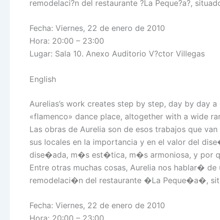
remodelaci?n del restaurante ?La Peque?a?, situad
Fecha: Viernes, 22 de enero de 2010
Hora: 20:00 – 23:00
Lugar: Sala 10. Anexo Auditorio V?ctor Villegas
English
Aurelias’s work creates step by step, day by day a g
«flamenco» dance place, altogether with a wide ran
Las obras de Aurelia son de esos trabajos que van
sus locales en la importancia y en el valor del di
dise�ada, m�s est�tica, m�s armoniosa, y por 
Entre otras muchas cosas, Aurelia nos hablar� de 
remodelaci�n del restaurante �La Peque�a�, situ
Fecha: Viernes, 22 de enero de 2010
Hora: 20:00 – 23:00