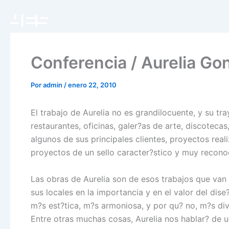
Ir
al
contenido
Conferencia / Aurelia Go
Por
admin
/
enero 22, 2010
El trabajo de Aurelia no es grandilocuente, y su tr
restaurantes, oficinas, galer?as de arte, discoteca
algunos de sus principales clientes, proyectos rea
proyectos de un sello caracter?stico y muy reconoc
Las obras de Aurelia son de esos trabajos que van
sus locales en la importancia y en el valor del di
m?s est?tica, m?s armoniosa, y por qu? no, m?s div
Entre otras muchas cosas, Aurelia nos hablar? de 